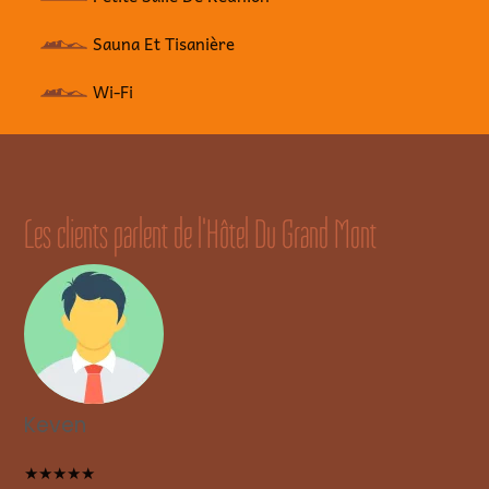
Sauna Et Tisanière
Wi-Fi
Les clients parlent de l'Hôtel Du Grand Mont
Keven
★★★★★