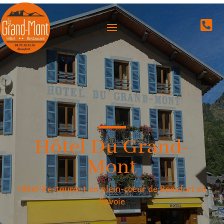

Hôtel Du Grand-
Mont
Hôtel-Restaurant en plein-coeur de Beaufort en
Savoie