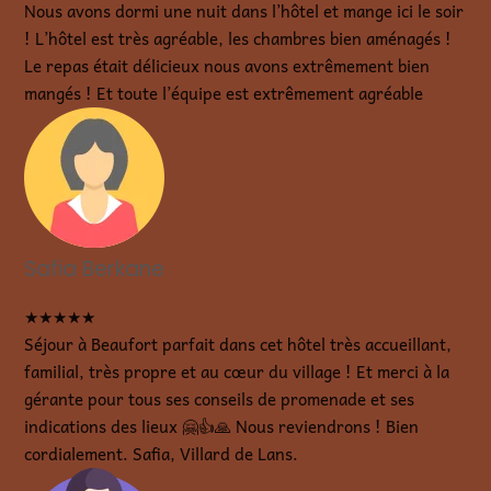
Nous avons dormi une nuit dans l’hôtel et mange ici le soir
! L’hôtel est très agréable, les chambres bien aménagés !
Le repas était délicieux nous avons extrêmement bien
mangés ! Et toute l’équipe est extrêmement agréable
Safia Berkane
★★★★★
Séjour à Beaufort parfait dans cet hôtel très accueillant,
familial, très propre et au cœur du village ! Et merci à la
gérante pour tous ses conseils de promenade et ses
indications des lieux 🤗👍🙏 Nous reviendrons ! Bien
cordialement. Safia, Villard de Lans.