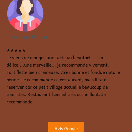
Christine Perrin
★★★★★
Je viens de manger une tarte au beaufort..... un
délice....une merveille... je recommande vivement.
Tartiflette bien crémeuse...très bonne et fondue nature
bonne. Je recommande ce restaurant, mais il faut
réserver car ce petit village accueille beaucoup de
touristes. Restaurant familial très accueillant. Je
recommande.
Avis Google