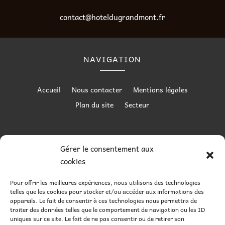
contact@hoteldugrandmont.fr
NAVIGATION
Accueil
Nous contacter
Mentions légales
Plan du site
Secteur
RÉALISATION
Gérer le consentement aux
cookies
Pour offrir les meilleures expériences, nous utilisons des technologies
telles que les cookies pour stocker et/ou accéder aux informations des
appareils. Le fait de consentir à ces technologies nous permettra de
traiter des données telles que le comportement de navigation ou les ID
uniques sur ce site. Le fait de ne pas consentir ou de retirer son