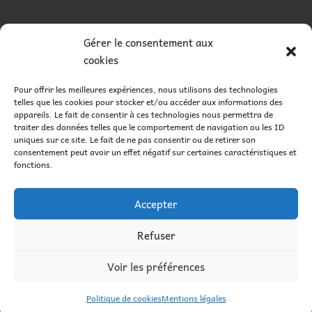
RÉALISATION
Gérer le consentement aux
cookies
Pour offrir les meilleures expériences, nous utilisons des technologies
telles que les cookies pour stocker et/ou accéder aux informations des
appareils. Le fait de consentir à ces technologies nous permettra de
traiter des données telles que le comportement de navigation ou les ID
uniques sur ce site. Le fait de ne pas consentir ou de retirer son
consentement peut avoir un effet négatif sur certaines caractéristiques et
fonctions.
Accepter
Recherches fréquentes
Refuser
Hôtel aux Saisies
Hôtel à Beaufort
Voir les préférences
© Hôtel Du Grand Mont - 2026 - Tous droits
Hôtel à Hauteluce
Hôtel à Arêches
réservés
Politique de cookies
Mentions légales
Hôtel à Albertville